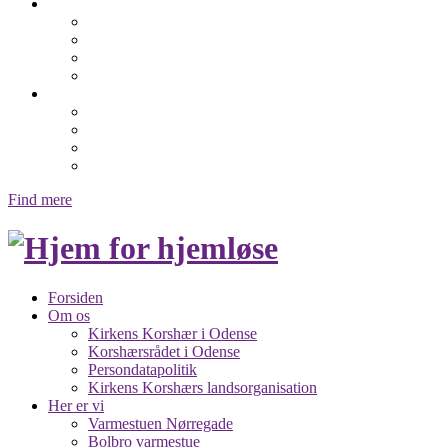
Hjælp os
Gave bidrag og testamente
Frivillig i Odense
Ting til genbrug
Sponsorater
Genbrugs butikker
Kochsgade 120
Dalum Genbrug
Albani Genbrug
Genbrugsbutik i Munkebo
Find mere
Forsiden
Om os
Kirkens Korshær i Odense
Korshærsrådet i Odense
Persondatapolitik
Kirkens Korshærs landsorganisation
Her er vi
Varmestuen Nørregade
Bolbro varmestue