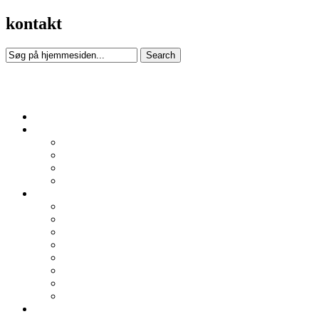
kontakt
Kochsgade genbrug
Forsiden
Om os
Kirkens Korshær i Odense
Korshærsrådet i Odense
Persondatapolitik
Kirkens Korshærs landsorganisation
Her er vi
Varmestuen Nørregade
Bolbro varmestue
Dagvarmestuen i Østergade
Natvarmestuen i Østergade
Herberget
I bolig til halsen
Korshærspræst
Sct. Nicolai Tjenesten Fyn
Nyheder