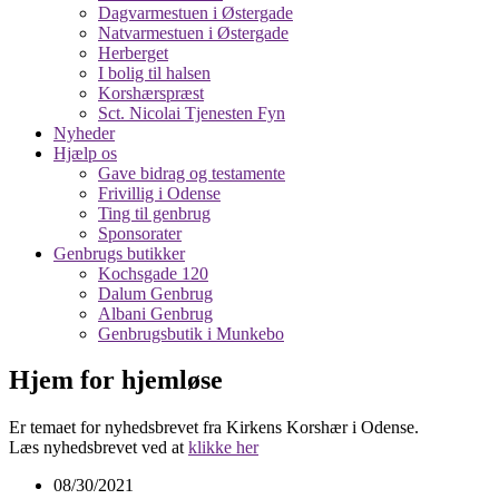
Dagvarmestuen i Østergade
Natvarmestuen i Østergade
Herberget
I bolig til halsen
Korshærspræst
Sct. Nicolai Tjenesten Fyn
Nyheder
Hjælp os
Gave bidrag og testamente
Frivillig i Odense
Ting til genbrug
Sponsorater
Genbrugs butikker
Kochsgade 120
Dalum Genbrug
Albani Genbrug
Genbrugsbutik i Munkebo
Hjem for hjemløse
Er temaet for nyhedsbrevet fra Kirkens Korshær i Odense.
Læs nyhedsbrevet ved at
klikke her
08/30/2021