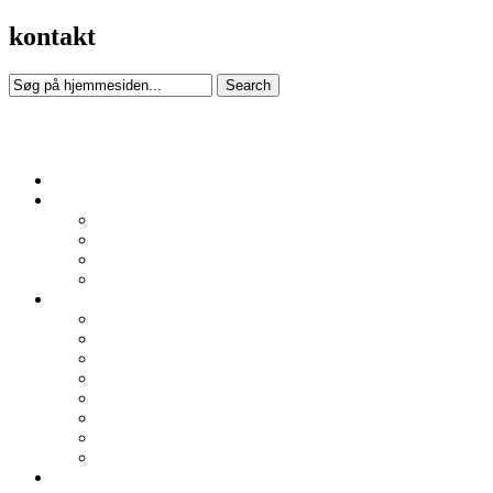
kontakt
Kochsgade genbrug
Forsiden
Om os
Kirkens Korshær i Odense
Korshærsrådet i Odense
Persondatapolitik
Kirkens Korshærs landsorganisation
Her er vi
Varmestuen Nørregade
Bolbro varmestue
Dagvarmestuen i Østergade
Natvarmestuen i Østergade
Herberget
I bolig til halsen
Korshærspræst
Sct. Nicolai Tjenesten Fyn
Nyheder