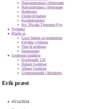
Dagvarmestuen i Østergade
Natvarmestuen i Østergade
Herberget
I bolig til halsen
Korshærspræst
Sct. Nicolai Tjenesten Fyn
Nyheder
Hjælp os
Gave bidrag og testamente
Frivillig i Odense
Ting til genbrug
Sponsorater
Genbrugs butikker
Kochsgade 120
Dalum Genbrug
Albani Genbrug
Genbrugsbutik i Munkebo
Erik præst
03/14/2024