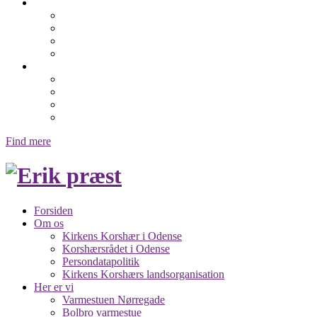
Hjælp os
Gave bidrag og testamente
Frivillig i Odense
Ting til genbrug
Sponsorater
Genbrugs butikker
Kochsgade 120
Dalum Genbrug
Albani Genbrug
Genbrugsbutik i Munkebo
Find mere
Forsiden
Om os
Kirkens Korshær i Odense
Korshærsrådet i Odense
Persondatapolitik
Kirkens Korshærs landsorganisation
Her er vi
Varmestuen Nørregade
Bolbro varmestue